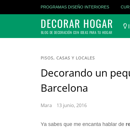
PROGRAMAS DISEÑO INTERIORES
CUR
DECORAR HOGAR
I
BLOG DE DECORACIÓN CON IDEAS PARA TU HOGAR
PISOS, CASAS Y LOCALES
Decorando un peq
Barcelona
Mara
13 junio, 2016
Ya sabes que me encanta hablar de
r