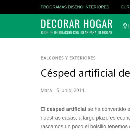
PROGRAMAS DISEÑO INTERIORES
CUR
DECORAR HOGAR
I
BLOG DE DECORACIÓN CON IDEAS PARA TU HOGAR
BALCONES Y EXTERIORES
Césped artificial d
Mara
5 junio, 2014
El
césped artificial
se ha convertido e
nuestras casas, a largo plazo es eco
rascamos un poco el bolsillo tenemos