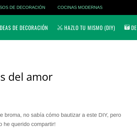
SOS DE DECORACIÓN
COCINAS MODERNAS
DEAS DE DECORACIÓN
HAZLO TU MISMO (DIY)
DE
os del amor
e broma, no sabía cómo bautizar a este DIY, pero
o he querido compartir!