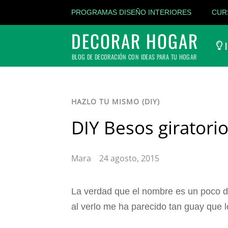
PROGRAMAS DISEÑO INTERIORES
CUR
DECORAR HOGAR
I
BLOG DE DECORACIÓN CON IDEAS PARA TU HOGAR
HAZLO TU MISMO (DIY)
DIY Besos giratori
Mara
24 agosto, 2015
La verdad que el nombre es un poco d
al verlo me ha parecido tan guay que l