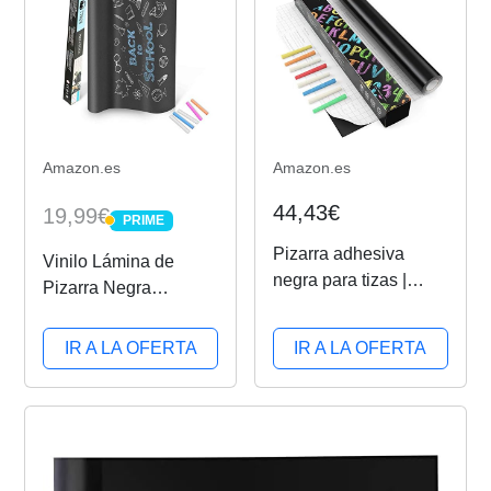
Amazon.es
Amazon.es
44,43€
19,99€
PRIME
PRIME
Pizarra adhesiva
Vinilo Lámina de
negra para tizas |
Pizarra Negra
Rollo de 45 cm x 5 m |
Flexible Adhesivo
Incluye 8 tizas |
Removible para
IR A LA OFERTA
IR A LA OFERTA
Adherencia fuerte |
Escribir y Borrar
Papel pizarra
(Incluye 5 tizas), 60 x
adhesivo | Vinilos de
200 cm, Color Negro
pared para los niños,
la...