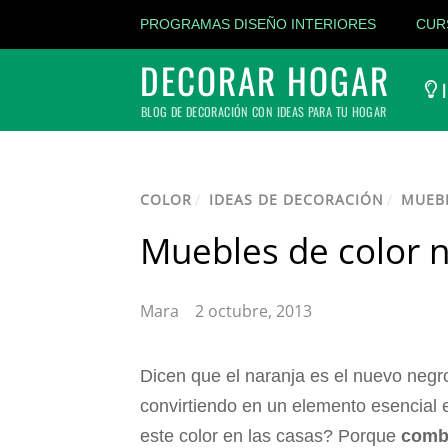
PROGRAMAS DISEÑO INTERIORES
CUR
DECORAR HOGAR
I
BLOG DE DECORACIÓN CON IDEAS PARA TU HOGAR
COLOR
/
IDEAS DE DECORACIÓN
/
MUEB
Muebles de color n
Mara
2 octubre, 2013
Dicen que el naranja es el nuevo negr
convirtiendo en un elemento esencial 
este color en las casas? Porque
combi