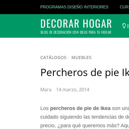
PROGRAMAS DISEÑO INTERIORES
CUR
DECORAR HOGAR
I
BLOG DE DECORACIÓN CON IDEAS PARA TU HOGAR
CATÁLOGOS
/
MUEBLES
Percheros de pie 
Mara
14 marzo, 2014
Los
percheros de pie de Ikea
son una
cuidado siguiendo las tendencias de de
precio, ¿para qué queremos más? Aquí 